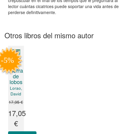
crepuscular en el final de los tiempos que le preguntará al
lector cuántas cicatrices puede soportar una vida antes de
perderse definitivamente.
Otros libros del mismo autor
Tierra
de
lobos
Lorao,
David
17,95 €
17,05
€