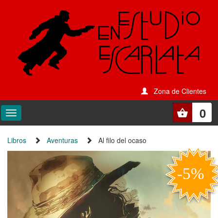
Zona de Clientes
0
Libros
Aventuras
Al filo del ocaso