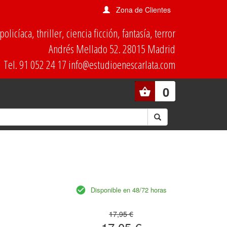
Zona de Clientes
olicíaca, thriller, ciencia ficción, fantasía, terror
Andrés Mellado 52. 28015 Madrid
Tel. 91 052 24 17 info@estudioenescarlata.com
0
Disponible en 48/72 horas
17,95 €