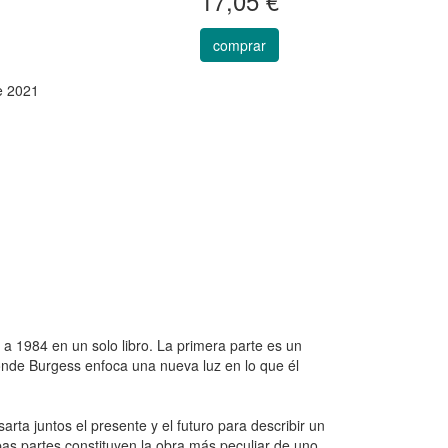
17,05 €
comprar
e 2021
a 1984 en un solo libro. La primera parte es un
donde Burgess enfoca una nueva luz en lo que él
arta juntos el presente y el futuro para describir un
as partes constituyen la obra más peculiar de uno