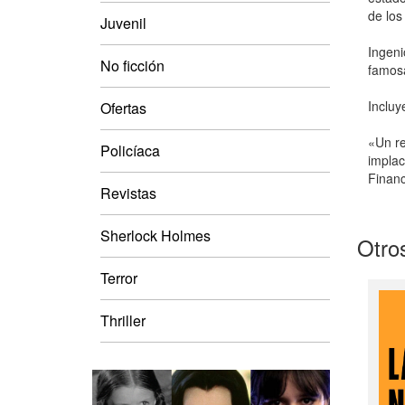
de los
Juvenil
Ingeni
No ficción
famosa
Incluy
Ofertas
«Un re
Policíaca
implac
Financ
Revistas
Sherlock Holmes
Otros
Terror
Thriller