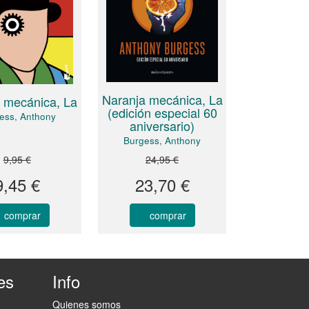
Naranja mecánica, La
 mecánica, La
(edición especial 60
ess, Anthony
aniversario)
Burgess, Anthony
9,95 €
24,95 €
9,45 €
23,70 €
comprar
comprar
es
Info
Quienes somos