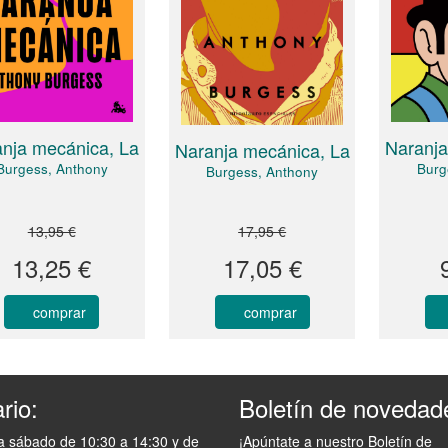
nja mecánica, La
Naranja
Naranja mecánica, La
Burgess, Anthony
Burg
Burgess, Anthony
13,95 €
17,95 €
13,25 €
17,05 €
comprar
comprar
rio:
Boletín de novedad
a sábado de 10:30 a 14:30 y de
¡Apúntate a nuestro Boletín de