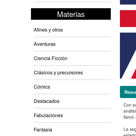
Materias
Afines y otros
Aventuras
Ciencia Ficción
Clásicos y precursores
Cómics
Resu
Destacados
Con su
anális
Fabulaciones
llamó 
Fantasía
La seg
estado