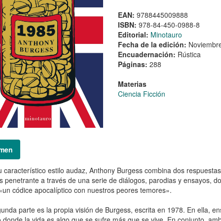
EAN:
9788445009888
ISBN:
978-84-450-0988-8
Editorial:
Minotauro
Fecha de la edición:
Noviembr
Encuadernación:
Rústica
Páginas:
288
Materias
Ciencia Ficción
men
 característico estilo audaz, Anthony Burgess combina dos respuestas 
is penetrante a través de una serie de diálogos, parodias y ensayos, 
«un códice apocalíptico con nuestros peores temores».
unda parte es la propia visión de Burgess, escrita en 1978. En ella, ens
 donde la vida es algo que se sufre más que se vive. En conjunto, amb