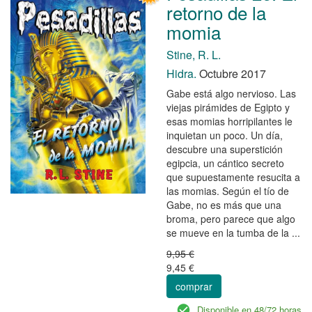
retorno de la
momia
Stine, R. L.
Hidra.
Octubre 2017
Gabe está algo nervioso. Las
viejas pirámides de Egipto y
esas momias horripilantes le
inquietan un poco. Un día,
descubre una superstición
egipcia, un cántico secreto
que supuestamente resucita a
las momias. Según el tío de
Gabe, no es más que una
broma, pero parece que algo
se mueve en la tumba de la ...
9,95 €
9,45 €
comprar
Disponible en 48/72 horas