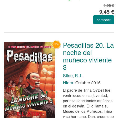
9,95 €
9,45 €
comprar
Pesadillas 20. La
noche del
muñeco viviente
3
Stine, R. L.
Hidra.
Octubre 2016
El padre de Trina O?Dell fue
ventrílocuo en su juventud,
por eso tiene tantos muñecos
en el desván. Él lo llama su
Museo de los Muñecos. Trina
y su hermano, Dan, creen que