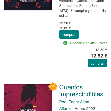
vampírico: Carmilla, de John
Sheridan Le Fanu (1814-
1873), El vampiro y La familia
del ...
13,50 €
12,82 €
comprar
Disponible en 48/72 horas
13,50 €
12,82 €
comprar
Cuentos
imprescindibles
Poe, Edgar Allan
Alianza.
Enero 2022