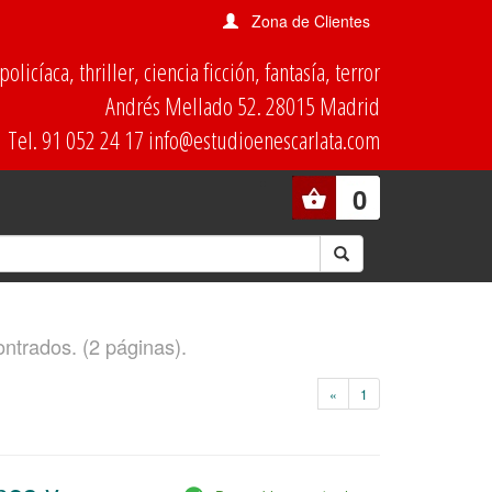
Zona de Clientes
olicíaca, thriller, ciencia ficción, fantasía, terror
Andrés Mellado 52. 28015 Madrid
Tel. 91 052 24 17 info@estudioenescarlata.com
0
ontrados. (2 páginas).
«
1