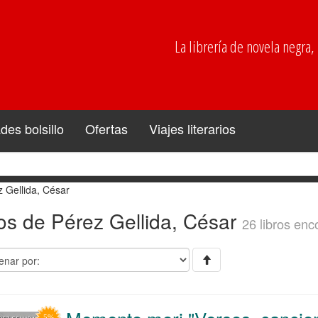
La librería de novela negra, p
es bolsillo
Ofertas
Viajes literarios
 Gellida, César
os de Pérez Gellida, César
26 libros enc