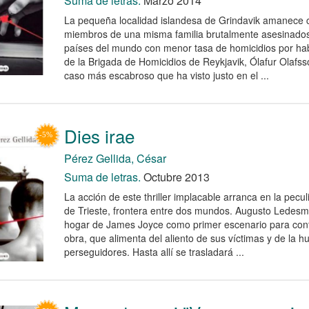
Suma de letras.
Marzo 2014
La pequeña localidad islandesa de Grindavik amanece c
miembros de una misma familia brutalmente asesinados
países del mundo con menor tasa de homicidios por habi
de la Brigada de Homicidios de Reykjavik, Ólafur Olafsso
caso más escabroso que ha visto justo en el ...
Dies irae
Pérez Gellida, César
Suma de letras.
Octubre 2013
La acción de este thriller implacable arranca en la peculi
de Trieste, frontera entre dos mundos. Augusto Ledesma
hogar de James Joyce como primer escenario para conti
obra, que alimenta del aliento de sus víctimas y de la h
perseguidores. Hasta allí se trasladará ...