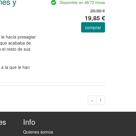
nes y
Disponible en 48/72 horas
20,90 €
19,85 €
comprar
le hacía presagiar
o que acababa de
 el resto de sus
 a la que le han
«
1
es
Info
Quienes somos