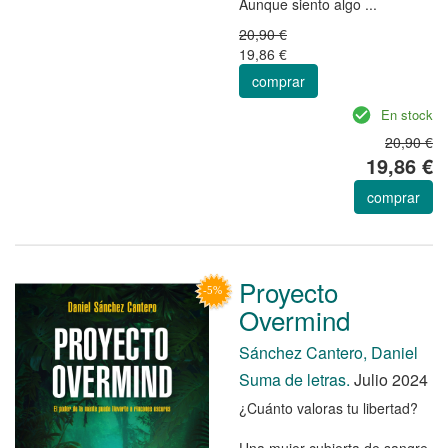
Aunque siento algo ...
20,90 €
19,86 €
comprar
En stock
20,90 €
19,86 €
comprar
Proyecto
Overmind
Sánchez Cantero, Daniel
Suma de letras.
Julio 2024
¿Cuánto valoras tu libertad?
Una mujer cubierta de sangre