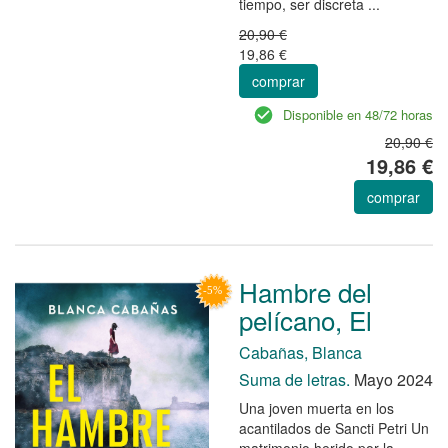
tiempo, ser discreta ...
20,90 €
19,86 €
comprar
Disponible en 48/72 horas
20,90 €
19,86 €
comprar
Hambre del
pelícano, El
Cabañas, Blanca
Suma de letras.
Mayo 2024
Una joven muerta en los
acantilados de Sancti Petri Un
matrimonio herido por la