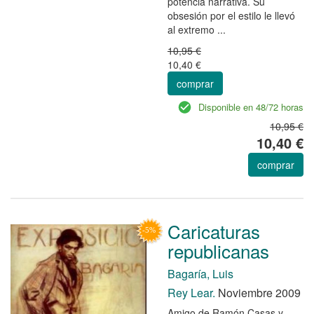
potencia narrativa. Su
obsesión por el estilo le llevó
al extremo ...
10,95 €
10,40 €
comprar
Disponible en 48/72 horas
10,95 €
10,40 €
comprar
Caricaturas
republicanas
Bagaría, Luis
Rey Lear.
Noviembre 2009
Amigo de Ramón Casas y