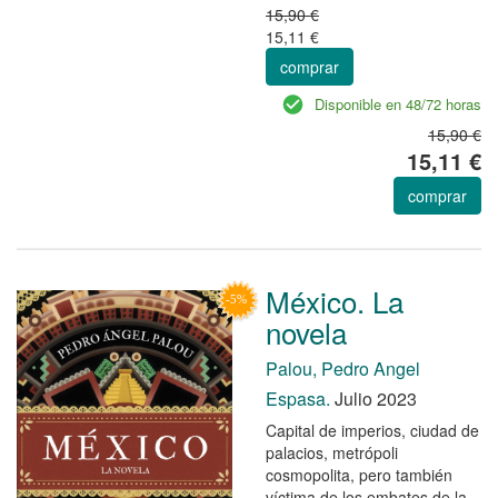
15,90 €
15,11 €
comprar
Disponible en 48/72 horas
15,90 €
15,11 €
comprar
México. La
novela
Palou, Pedro Angel
Espasa.
Julio 2023
Capital de imperios, ciudad de
palacios, metrópoli
cosmopolita, pero también
víctima de los embates de la