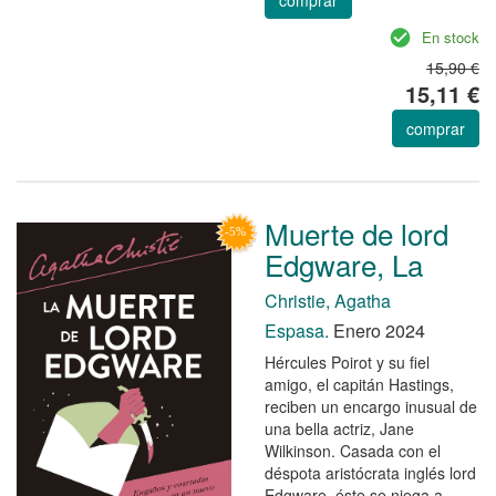
En stock
15,90 €
15,11 €
comprar
Muerte de lord
Edgware, La
Christie, Agatha
Espasa.
Enero 2024
Hércules Poirot y su fiel
amigo, el capitán Hastings,
reciben un encargo inusual de
una bella actriz, Jane
Wilkinson. Casada con el
déspota aristócrata inglés lord
Edgware, éste se niega a