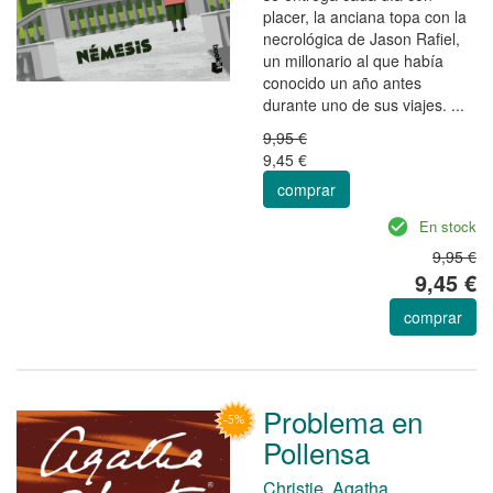
placer, la anciana topa con la
necrológica de Jason Rafiel,
un millonario al que había
conocido un año antes
durante uno de sus viajes. ...
9,95 €
9,45 €
comprar
En stock
9,95 €
9,45 €
comprar
Problema en
Pollensa
Christie, Agatha