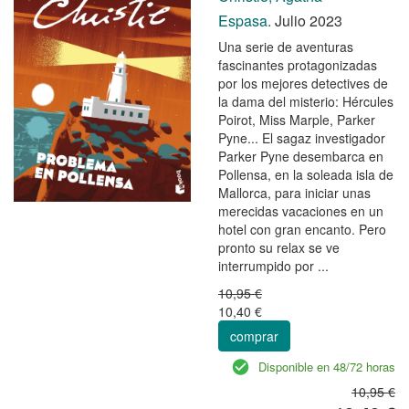
Espasa.
Julio 2023
Una serie de aventuras
fascinantes protagonizadas
por los mejores detectives de
la dama del misterio: Hércules
Poirot, Miss Marple, Parker
Pyne... El sagaz investigador
Parker Pyne desembarca en
Pollensa, en la soleada isla de
Mallorca, para iniciar unas
merecidas vacaciones en un
hotel con gran encanto. Pero
pronto su relax se ve
interrumpido por ...
10,95 €
10,40 €
comprar
Disponible en 48/72 horas
10,95 €